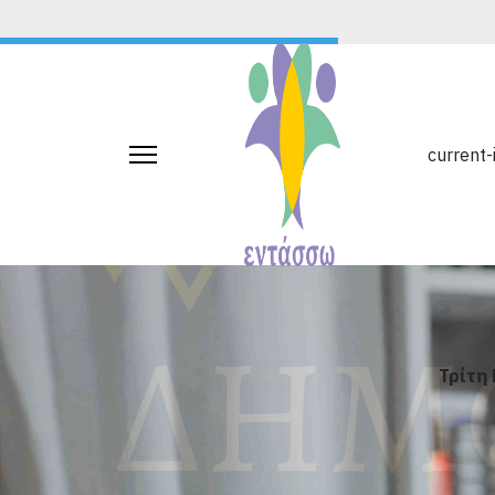
Αίτηση Συμμετοχής
Σχολικής Μονάδας
current-
Αίτηση Συμμετοχής Ωφελούμ
Ταυτότητα
Τρίτη 
του Έργου
Πρόσκληση Εκδήλωσης Ενδιαφέροντος