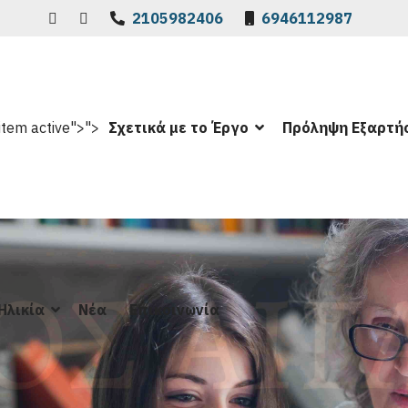
2105982406
6946112987
item active">
">
Σχετικά με το Έργο
Πρόληψη Εξαρτή
ενου
Ηλικία
Νέα
Επικοινωνία