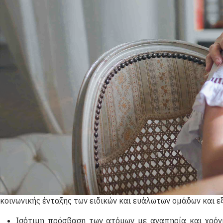
Αίτηση Συμμετοχής Ωφελούμενου
Αίτηση Συμμετοχής
Σχολικής Μονάδας
Πρόσκληση Εκδήλωσης Ενδι
Σχετικά με το Έργο
Το έργο αποβλέπει στην ενίσχυση της κοινωνικής συνοχή
ευάλωτες και ειδικές ομάδες πληθυσμού.
Οι δράσεις του έργου προσανατολίζονται σε υπηρεσίες 
κοινωνικής ένταξης των ειδικών και ευάλωτων ομάδων και εξ
Ισότιμη πρόσβαση των ατόμων με αναπηρία και χρόνι