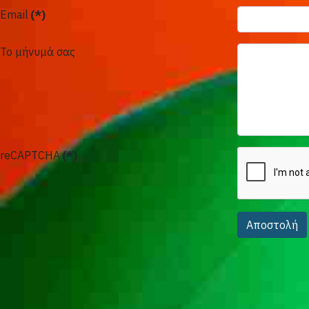
Email
(*)
Το μήνυμά σας
reCAPTCHA
(*)
Αποστολή