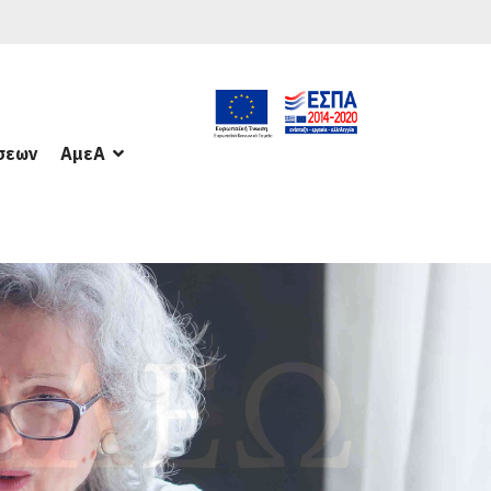
σεων
ΑμεΑ